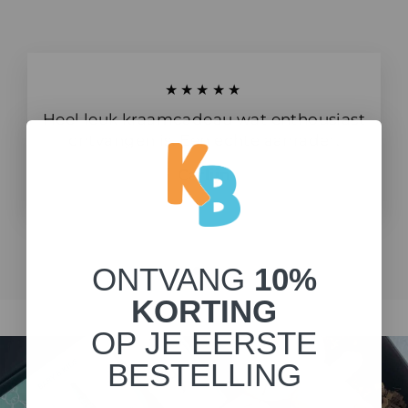
★★★★★
Heel leuk kraamcadeau wat enthousiast
ontvangen is. Een echte aanrader.
Carlijn
ONTVANG
10%
KORTING
OP JE EERSTE
BESTELLING