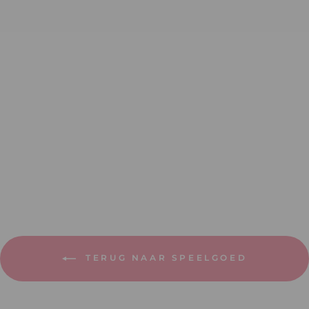
STRANDSPEEL
SET ABSTRACT
€34,95
TERUG NAAR SPEELGOED