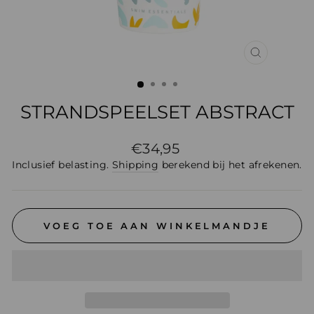
SLUIT
(ESC)
STRANDSPEELSET ABSTRACT
Normale
€34,95
prijs
Inclusief belasting.
Shipping
berekend bij het afrekenen.
VOEG TOE AAN WINKELMANDJE