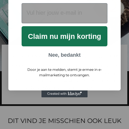
EMAIL
Claim nu mijn korting
PERSONALISEER JE CADEAUBOX
Nee, bedankt
Maak jouw (kraam)cadeau onvergetelijk!
Door je aan te melden, stemt je ermee in e-
Personaliseer de cadeaubox met een
mailmarketing te ontvangen.
naam. Een prachtig geschenk én een
handige bewaardoos voor de mooiste
spullen.
DIT VIND JE MISSCHIEN OOK LEUK