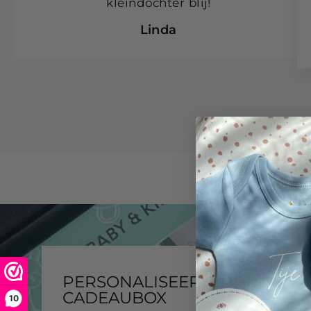
kleindochter blij!
Linda
PERSONALISEER JE
CADEAUBOX
10