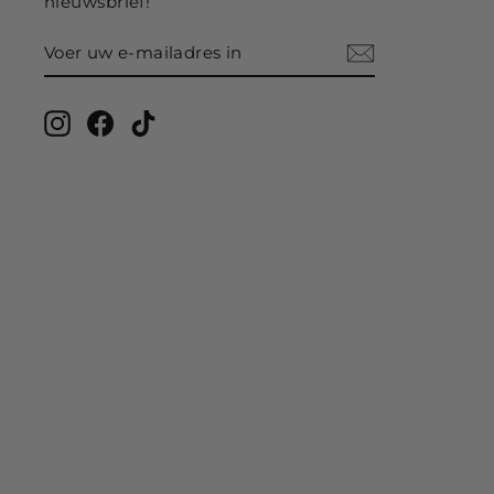
nieuwsbrief!
VOER
ABONNEER
UW
E-
MAILADRES
IN
Instagram
Facebook
TikTok