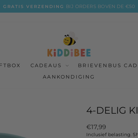
BIJ ORDERS BOVEN DE €50
GRATIS VERZENDING
Diavoorstelling
pauzeren
IFTBOX
CADEAUS
BRIEVENBUS CA
AANKONDIGING
4-DELIG 
Normale
€17,99
prijs
Inclusief belasting.
S