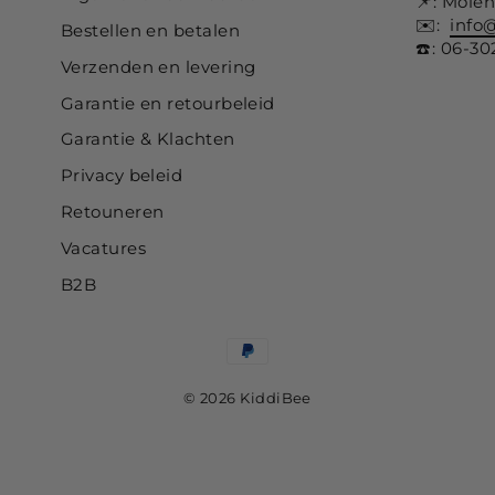
📌: Mole
✉️:
info
Bestellen en betalen
☎️: 06-3
Verzenden en levering
Garantie en retourbeleid
Garantie & Klachten
Privacy beleid
Retouneren
Vacatures
B2B
© 2026 KiddiBee