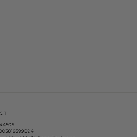
CT
444505
003819599B94