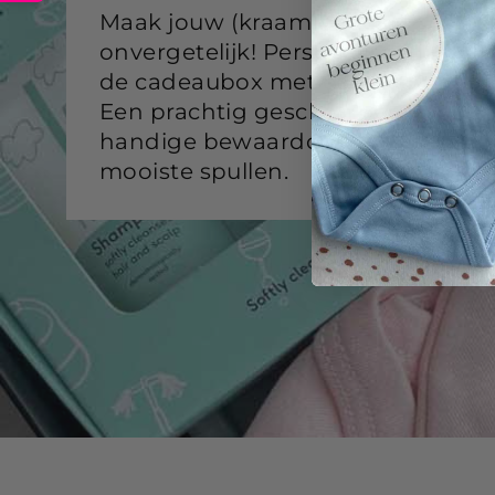
Maak jouw (kraam)cadeau
onvergetelijk! Personaliseer
de cadeaubox met een naam.
Een prachtig geschenk én een
handige bewaardoos voor de
mooiste spullen.