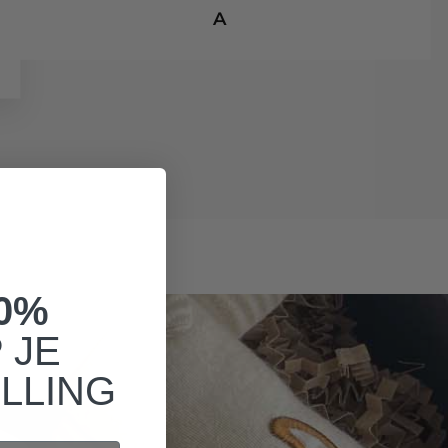
A
0%
 JE
LLING