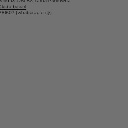
nveld 13, 1761 BS, Anna Paulowna
@kiddibee.nl
0281607 (whatsapp only)