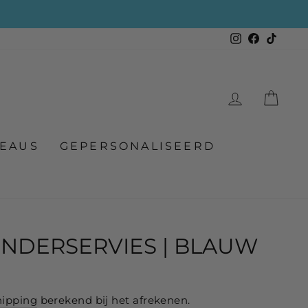
Instagram
Faceboo
TikTo
LOG IN
WI
DEAUS
GEPERSONALISEERD
KINDERSERVIES | BLAUW
hipping
berekend bij het afrekenen.